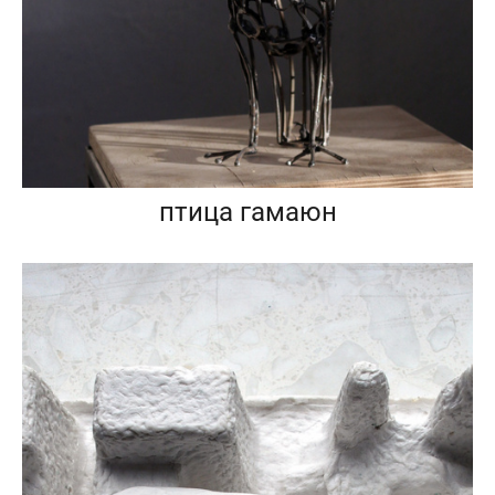
птица гамаюн