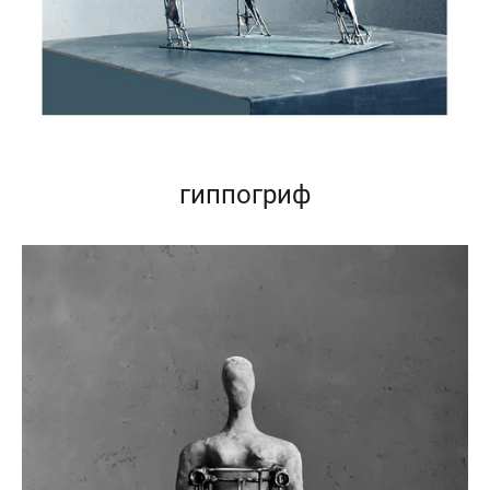
гиппогриф