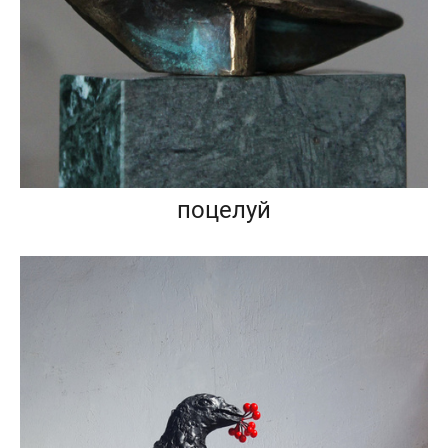
поцелуй