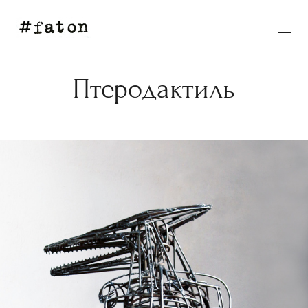
Птеродактиль