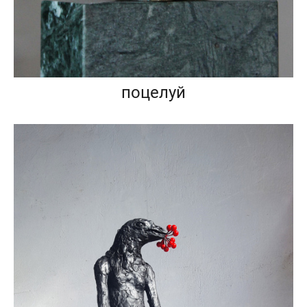
поцелуй