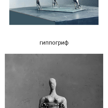
гиппогриф