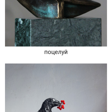
поцелуй