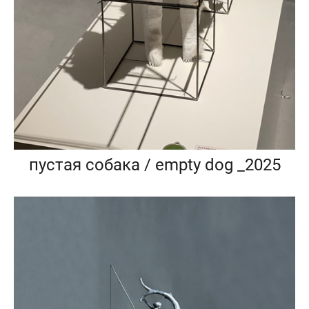
пустая собака / empty dog _2025