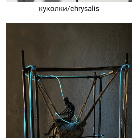
куколки/chrysalis