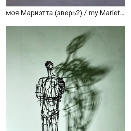
моя Мариэтта (зверь2) / my Marietta (Beast 2)